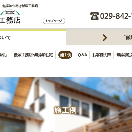
、無添加住宅は飯塚工務店
ついて
「飯
素材』
飯塚工務店×無添加住宅
施工例
Q & A
お客様の声
無添加住